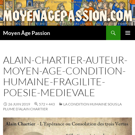
Aller
au
contenu
Recherche
Moyen Âge Passion
MENU
PRINCI
ALAIN-CHARTIER-AUTEUR-
MOYEN-AGE-CONDITION-
HUMAINE-FRAGILITE-
POESIE-MEDIEVALE
26 JUIN 2019
572 × 443
LA CONDITION HUMAINE SOUS LA
PLUME D’ALAIN CHARTIER