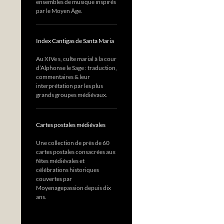
ensembles de musique inspirés
par le Moyen Âge.
Index Cantigas de Santa Maria
Au XIVe s, culte marial à la cour
d’Alphonse le Sage : traduction,
commentaires & leur
interprétation par les plus
grands groupes médiévaux.
Cartes postales médiévales
Une collection de près de 60
cartes postales consacrées aux
fêtes médiévales et
célébrations historiques
couvertes par
Moyenagepassion depuis dix
ans.