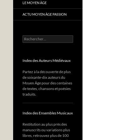
LE MOYEN ÂGE
ACTU MOYEN ÂGE PASSION
Rechercher :
Index des Auteurs Médiévaux
Partez à la découverte de plus
de soixante-dix auteurs du
Moyen Âge pour des centaines
de textes, chansons et poésies
traduits.
Index des Ensembles Musicaux
Restitution au plus près des
manuscrits ou variations plus
libres, retrouvez plus de 100