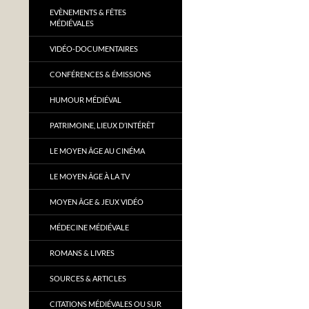
EVÈNEMENTS & FÊTES
MÉDIÉVALES
VIDÉO-DOCUMENTAIRES
CONFÉRENCES & ÉMISSIONS
HUMOUR MÉDIÉVAL
PATRIMOINE, LIEUX D’INTÉRÊT
LE MOYEN ÂGE AU CINÉMA
LE MOYEN ÂGE À LA TV
MOYEN ÂGE & JEUX VIDÉO
MÉDECINE MÉDIÉVALE
ROMANS & LIVRES
SOURCES & ARTICLES
CITATIONS MÉDIÉVALES OU SUR