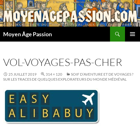
Aller
au
contenu
Recherche
Moyen Âge Passion
MENU
PRINCI
VOL-VOYAGES-PAS-CHER
25 JUILLET 2019
314 × 120
SOIF D’AVENTURE ET DE VOYAGES ?
SUR LES TRACES DE QUELQUES EXPLORATEURS DU MONDE MÉDIÉVAL