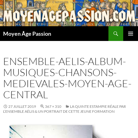
Aller
au
contenu
Recherche
Moyen Âge Passion
MENU
PRINCI
ENSEMBLE-AELIS-ALBUM-
MUSIQUES-CHANSONS-
MEDIEVALES-MOYEN-AGE-
CENTRAL
27 JUILLET 2019
367 × 310
LA QUINTE ESTAMPIE RÉALE PAR
L’ENSEMBLE AËLIS & UN PORTRAIT DE CETTE JEUNE FORMATION