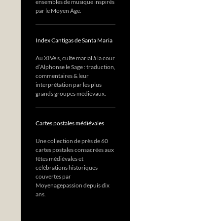
ensembles de musique inspirés
par le Moyen Âge.
Index Cantigas de Santa Maria
Au XIVe s, culte marial à la cour
d’Alphonse le Sage : traduction,
commentaires & leur
interprétation par les plus
grands groupes médiévaux.
Cartes postales médiévales
Une collection de près de 60
cartes postales consacrées aux
fêtes médiévales et
célébrations historiques
couvertes par
Moyenagepassion depuis dix
ans.