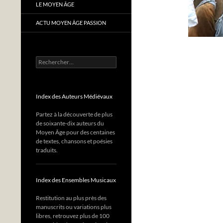
LE MOYEN ÂGE
ACTU MOYEN ÂGE PASSION
Rechercher :
Index des Auteurs Médiévaux
Partez à la découverte de plus
de soixante-dix auteurs du
Moyen Âge pour des centaines
de textes, chansons et poésies
traduits.
Index des Ensembles Musicaux
Restitution au plus près des
manuscrits ou variations plus
libres, retrouvez plus de 100