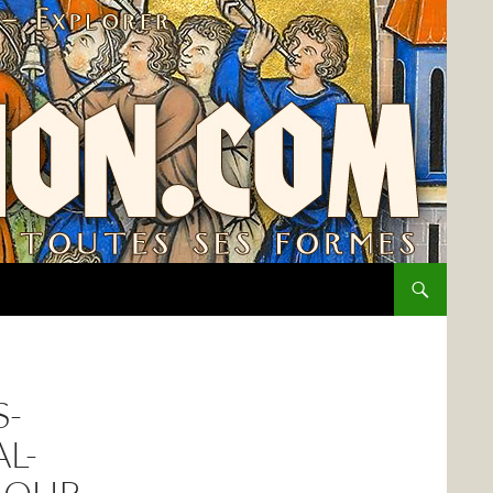
S-
L-