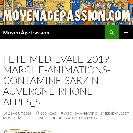
Aller
au
contenu
Recherche
Moyen Âge Passion
MENU
PRINCI
FETE-MEDIEVALE-2019-
MARCHE-ANIMATIONS-
CONTAMINE-SARZIN-
AUVERGNE-RHONE-
ALPES_S
21 AOÛT 2019
180 × 265
AGENDA ANIMATIONS MÉDIÉVALES ET
MOYEN-ÂGE FESTIF : WEEK END DU 22 AU 25 AOÛT 2019