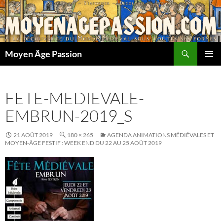
Aller
au
contenu
Recherche
Moyen Âge Passion
MENU
PRINCI
FETE-MEDIEVALE-
EMBRUN-2019_S
21 AOÛT 2019
180 × 265
AGENDA ANIMATIONS MÉDIÉVALES ET
MOYEN-ÂGE FESTIF : WEEK END DU 22 AU 25 AOÛT 2019