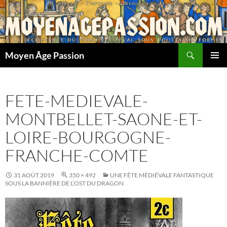
Aller
au
contenu
Recherche
Moyen Âge Passion
MENU
PRINCI
FETE-MEDIEVALE-
MONTBELLET-SAONE-ET-
LOIRE-BOURGOGNE-
FRANCHE-COMTE
31 AOÛT 2019
350 × 492
UNE FÊTE MÉDIÉVALE FANTASTIQUE
SOUS LA BANNIÈRE DE L’OST DU DRAGON