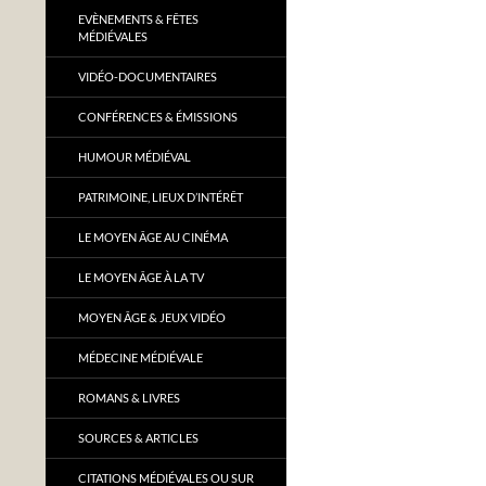
EVÈNEMENTS & FÊTES
MÉDIÉVALES
VIDÉO-DOCUMENTAIRES
CONFÉRENCES & ÉMISSIONS
HUMOUR MÉDIÉVAL
PATRIMOINE, LIEUX D’INTÉRÊT
LE MOYEN ÂGE AU CINÉMA
LE MOYEN ÂGE À LA TV
MOYEN ÂGE & JEUX VIDÉO
MÉDECINE MÉDIÉVALE
ROMANS & LIVRES
SOURCES & ARTICLES
CITATIONS MÉDIÉVALES OU SUR