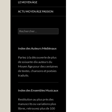
LE MOYEN ÂGE
ACTU MOYEN ÂGE PASSION
Rechercher :
Index des Auteurs Médiévaux
Partez à la découverte de plus
de soixante-dix auteurs du
Moyen Âge pour des centaines
de textes, chansons et poésies
traduits.
Index des Ensembles Musicaux
Restitution au plus près des
manuscrits ou variations plus
libres, retrouvez plus de 100