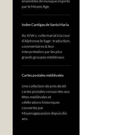
ensembles de musique inspirés
par le Moyen Âge.
Index Cantigas de Santa Maria
Au XIVe s, culte marial à la cour
d’Alphonse le Sage : traduction,
commentaires & leur
interprétation par les plus
grands groupes médiévaux.
Cartes postales médiévales
Une collection de près de 60
cartes postales consacrées aux
fêtes médiévales et
célébrations historiques
couvertes par
Moyenagepassion depuis dix
ans.