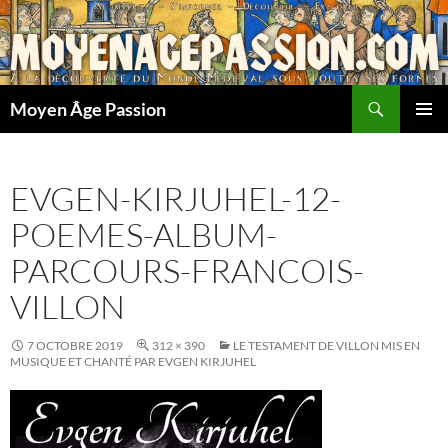
Aller
au
contenu
Recherche
Moyen Âge Passion
MENU
PRINCI
EVGEN-KIRJUHEL-12-
POEMES-ALBUM-
PARCOURS-FRANCOIS-
VILLON
7 OCTOBRE 2019
312 × 390
LE TESTAMENT DE VILLON MIS EN
MUSIQUE ET CHANTÉ PAR EVGEN KIRJUHEL