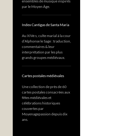
ensembles de musique inspirés
par le Moyen Âge.
Index Cantigas de Santa Maria
Au XIVe s, culte marial à la cour
d’Alphonse le Sage : traduction,
commentaires & leur
interprétation par les plus
grands groupes médiévaux.
Cartes postales médiévales
Une collection de près de 60
cartes postales consacrées aux
fêtes médiévales et
célébrations historiques
couvertes par
Moyenagepassion depuis dix
ans.