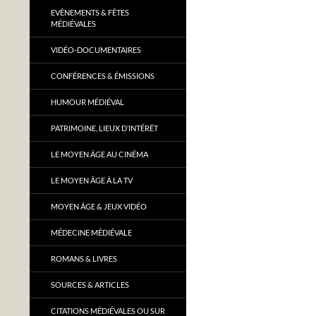
EVÈNEMENTS & FÊTES
MÉDIÉVALES
VIDÉO-DOCUMENTAIRES
CONFÉRENCES & ÉMISSIONS
HUMOUR MÉDIÉVAL
PATRIMOINE, LIEUX D’INTÉRÊT
LE MOYEN ÂGE AU CINÉMA
LE MOYEN ÂGE À LA TV
MOYEN ÂGE & JEUX VIDÉO
MÉDECINE MÉDIÉVALE
ROMANS & LIVRES
SOURCES & ARTICLES
CITATIONS MÉDIÉVALES OU SUR