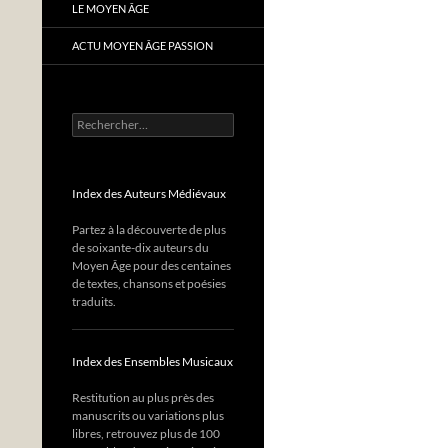
LE MOYEN ÂGE
ACTU MOYEN ÂGE PASSION
Rechercher :
Index des Auteurs Médiévaux
Partez à la découverte de plus
de soixante-dix auteurs du
Moyen Âge pour des centaines
de textes, chansons et poésies
traduits.
Index des Ensembles Musicaux
Restitution au plus près des
manuscrits ou variations plus
libres, retrouvez plus de 100