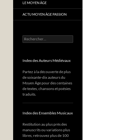
LE MOYEN ÂGE
ACTU MOYEN ÂGE PASSION
Rechercher :
Index des Auteurs Médiévaux
Partez à la découverte de plus
de soixante-dix auteurs du
Moyen Âge pour des centaines
de textes, chansons et poésies
traduits.
Index des Ensembles Musicaux
Restitution au plus près des
manuscrits ou variations plus
libres, retrouvez plus de 100