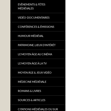
EVÈNEMENTS & FÊTES
MÉDIÉVALES
VIDÉO-DOCUMENTAIRES
CONFÉRENCES & ÉMISSIONS
HUMOUR MÉDIÉVAL
PATRIMOINE, LIEUX D’INTÉRÊT
LE MOYEN ÂGE AU CINÉMA
LE MOYEN ÂGE À LA TV
MOYEN ÂGE & JEUX VIDÉO
MÉDECINE MÉDIÉVALE
ROMANS & LIVRES
SOURCES & ARTICLES
CITATIONS MÉDIÉVALES OU SUR