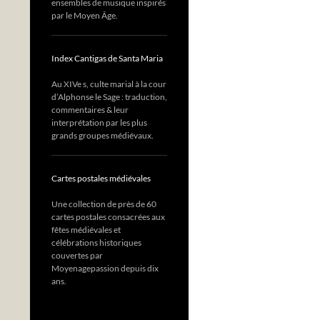
ensembles de musique inspirés
par le Moyen Âge.
Index Cantigas de Santa Maria
Au XIVe s, culte marial à la cour
d’Alphonse le Sage : traduction,
commentaires & leur
interprétation par les plus
grands groupes médiévaux.
Cartes postales médiévales
Une collection de près de 60
cartes postales consacrées aux
fêtes médiévales et
célébrations historiques
couvertes par
Moyenagepassion depuis dix
ans.