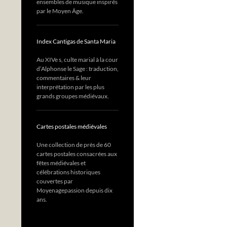
ensembles de musique inspirés
par le Moyen Âge.
Index Cantigas de Santa Maria
Au XIVe s, culte marial à la cour
d’Alphonse le Sage : traduction,
commentaires & leur
interprétation par les plus
grands groupes médiévaux.
Cartes postales médiévales
Une collection de près de 60
cartes postales consacrées aux
fêtes médiévales et
célébrations historiques
couvertes par
Moyenagepassion depuis dix
ans.