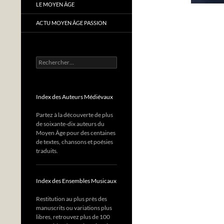
LE MOYEN ÂGE
ACTU MOYEN ÂGE PASSION
Rechercher :
Index des Auteurs Médiévaux
Partez à la découverte de plus
de soixante-dix auteurs du
Moyen Âge pour des centaines
de textes, chansons et poésies
traduits.
Index des Ensembles Musicaux
Restitution au plus près des
manuscrits ou variations plus
libres, retrouvez plus de 100