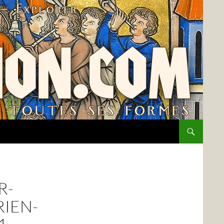
R-
IEN-