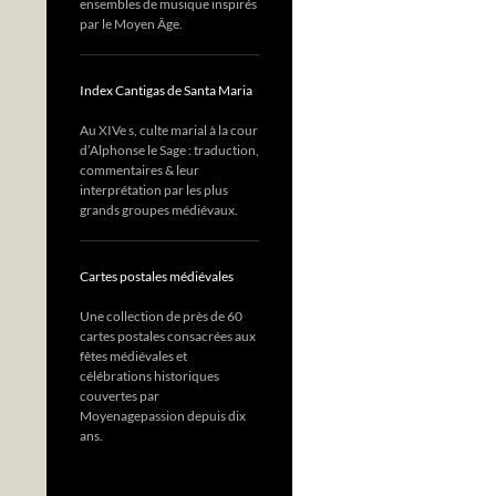
ensembles de musique inspirés
par le Moyen Âge.
Index Cantigas de Santa Maria
Au XIVe s, culte marial à la cour
d’Alphonse le Sage : traduction,
commentaires & leur
interprétation par les plus
grands groupes médiévaux.
Cartes postales médiévales
Une collection de près de 60
cartes postales consacrées aux
fêtes médiévales et
célébrations historiques
couvertes par
Moyenagepassion depuis dix
ans.