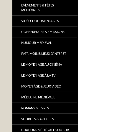
EVÈNEMENTS & FÊTES
MÉDIÉVALES
VIDÉO-DOCUMENTAIRES
CONFÉRENCES & ÉMISSIONS
HUMOUR MÉDIÉVAL
PATRIMOINE, LIEUX D’INTÉRÊT
LE MOYEN ÂGE AU CINÉMA
LE MOYEN ÂGE À LA TV
MOYEN ÂGE & JEUX VIDÉO
MÉDECINE MÉDIÉVALE
ROMANS & LIVRES
SOURCES & ARTICLES
CITATIONS MÉDIÉVALES OU SUR