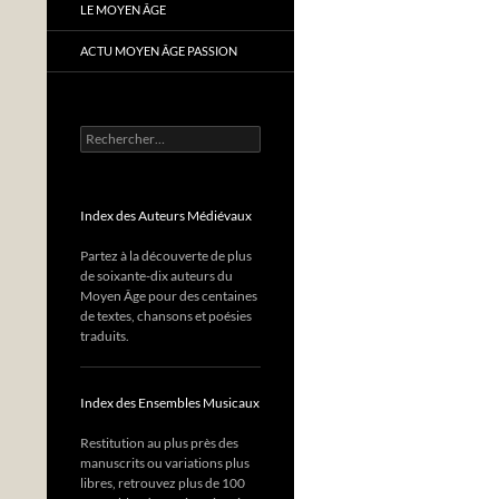
LE MOYEN ÂGE
ACTU MOYEN ÂGE PASSION
Rechercher :
Index des Auteurs Médiévaux
Partez à la découverte de plus
de soixante-dix auteurs du
Moyen Âge pour des centaines
de textes, chansons et poésies
traduits.
Index des Ensembles Musicaux
Restitution au plus près des
manuscrits ou variations plus
libres, retrouvez plus de 100