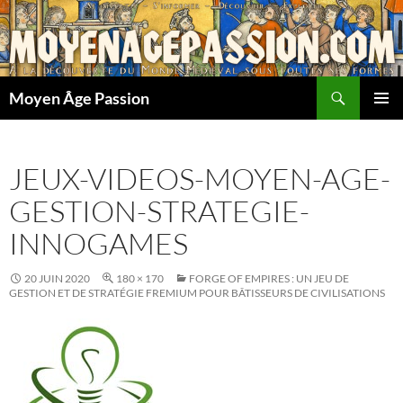
Aller
au
contenu
Recherche
Moyen Âge Passion
MENU
PRINCI
JEUX-VIDEOS-MOYEN-AGE-
GESTION-STRATEGIE-
INNOGAMES
20 JUIN 2020
180 × 170
FORGE OF EMPIRES : UN JEU DE
GESTION ET DE STRATÉGIE FREMIUM POUR BÂTISSEURS DE CIVILISATIONS