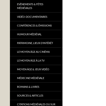
EVÈNEMENTS & FÊTES
MÉDIÉVALES
VIDÉO-DOCUMENTAIRES
CONFÉRENCES & ÉMISSIONS
HUMOUR MÉDIÉVAL
PATRIMOINE, LIEUX D’INTÉRÊT
LE MOYEN ÂGE AU CINÉMA
LE MOYEN ÂGE À LA TV
MOYEN ÂGE & JEUX VIDÉO
MÉDECINE MÉDIÉVALE
ROMANS & LIVRES
SOURCES & ARTICLES
CITATIONS MÉDIÉVALES OU SUR