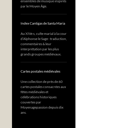
ensembles de musique inspirés
par le Moyen Âge.
Index Cantigas de Santa Maria
Au XIVe s, culte marial à la cour
d’Alphonse le Sage : traduction,
commentaires & leur
interprétation par les plus
grands groupes médiévaux.
Cartes postales médiévales
Une collection de près de 60
cartes postales consacrées aux
fêtes médiévales et
célébrations historiques
couvertes par
Moyenagepassion depuis dix
ans.