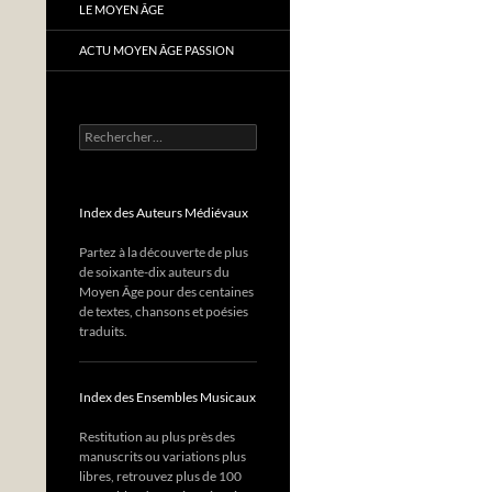
LE MOYEN ÂGE
ACTU MOYEN ÂGE PASSION
Rechercher :
Index des Auteurs Médiévaux
Partez à la découverte de plus
de soixante-dix auteurs du
Moyen Âge pour des centaines
de textes, chansons et poésies
traduits.
Index des Ensembles Musicaux
Restitution au plus près des
manuscrits ou variations plus
libres, retrouvez plus de 100