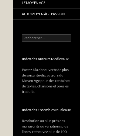
LE MOYEN ÂGE
ACTU MOYEN ÂGE PASSION
Rechercher :
Index des Auteurs Médiévaux
Partez à la découverte de plus
de soixante-dix auteurs du
Moyen Âge pour des centaines
de textes, chansons et poésies
traduits.
Index des Ensembles Musicaux
Restitution au plus près des
manuscrits ou variations plus
libres, retrouvez plus de 100