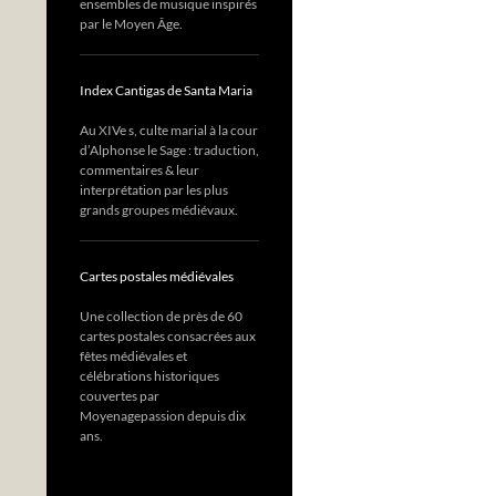
ensembles de musique inspirés
par le Moyen Âge.
Index Cantigas de Santa Maria
Au XIVe s, culte marial à la cour
d’Alphonse le Sage : traduction,
commentaires & leur
interprétation par les plus
grands groupes médiévaux.
Cartes postales médiévales
Une collection de près de 60
cartes postales consacrées aux
fêtes médiévales et
célébrations historiques
couvertes par
Moyenagepassion depuis dix
ans.