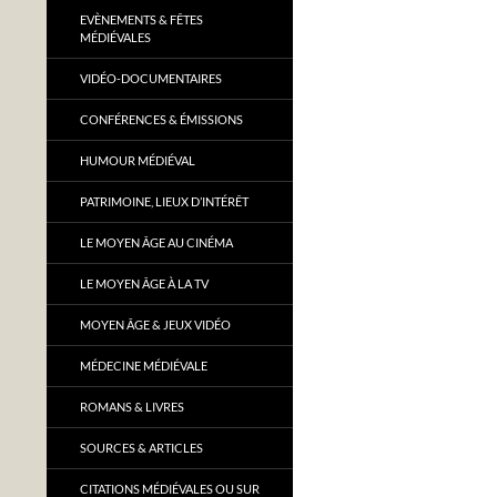
EVÈNEMENTS & FÊTES
MÉDIÉVALES
VIDÉO-DOCUMENTAIRES
CONFÉRENCES & ÉMISSIONS
HUMOUR MÉDIÉVAL
PATRIMOINE, LIEUX D’INTÉRÊT
LE MOYEN ÂGE AU CINÉMA
LE MOYEN ÂGE À LA TV
MOYEN ÂGE & JEUX VIDÉO
MÉDECINE MÉDIÉVALE
ROMANS & LIVRES
SOURCES & ARTICLES
CITATIONS MÉDIÉVALES OU SUR