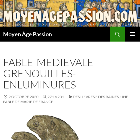
Aller
au
contenu
Recherche
Moyen Âge Passion
MENU
PRINCI
FABLE-MEDIEVALE-
GRENOUILLES-
ENLUMINURES
9 OCTOBRE 2020
271 × 201
DES LIÈVRES È DES RAINES, UNE
FABLE DE MARIE DE FRANCE