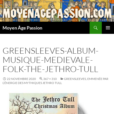
Aller
au
contenu
Recherche
Moyen Âge Passion
MENU
PRINCI
GREENSLEEVES-ALBUM-
MUSIQUE-MEDIEVALE-
FOLK-THE-JETHRO-TULL
22 NOVEMBRE 2020
367 × 310
GREENSLEEVES, EMMENÉE PAR
L’ÉNERGIE DES MYTHIQUES JETHRO TULL