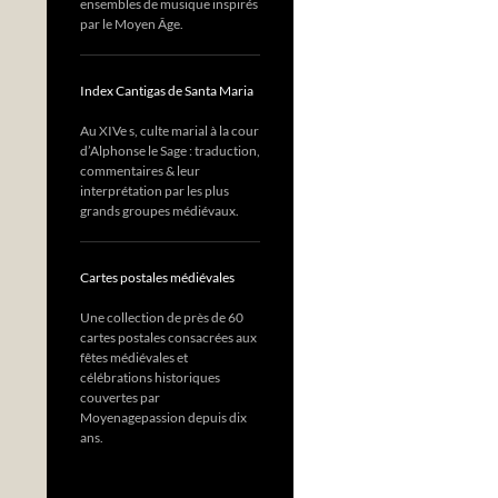
ensembles de musique inspirés
par le Moyen Âge.
Index Cantigas de Santa Maria
Au XIVe s, culte marial à la cour
d’Alphonse le Sage : traduction,
commentaires & leur
interprétation par les plus
grands groupes médiévaux.
Cartes postales médiévales
Une collection de près de 60
cartes postales consacrées aux
fêtes médiévales et
célébrations historiques
couvertes par
Moyenagepassion depuis dix
ans.