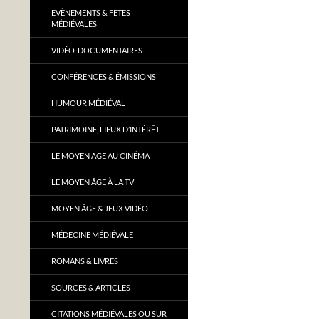
EVÈNEMENTS & FÊTES
MÉDIÉVALES
VIDÉO-DOCUMENTAIRES
CONFÉRENCES & ÉMISSIONS
HUMOUR MÉDIÉVAL
PATRIMOINE, LIEUX D’INTÉRÊT
LE MOYEN ÂGE AU CINÉMA
LE MOYEN ÂGE À LA TV
MOYEN ÂGE & JEUX VIDÉO
MÉDECINE MÉDIÉVALE
ROMANS & LIVRES
SOURCES & ARTICLES
CITATIONS MÉDIÉVALES OU SUR