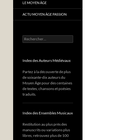
LE MOYEN ÂGE
ACTU MOYEN ÂGE PASSION
Rechercher :
Index des Auteurs Médiévaux
Partez à la découverte de plus
de soixante-dix auteurs du
Moyen Âge pour des centaines
de textes, chansons et poésies
traduits.
Index des Ensembles Musicaux
Restitution au plus près des
manuscrits ou variations plus
libres, retrouvez plus de 100