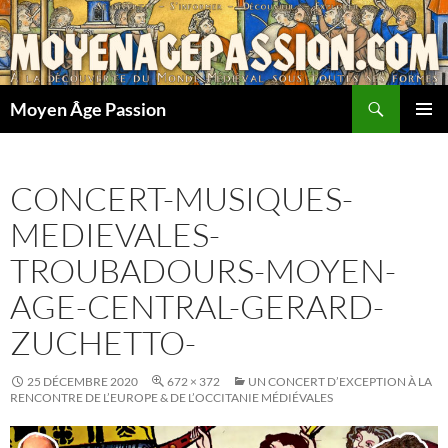
Aller
au
contenu
Recherche
Moyen Âge Passion
MENU
PRINCI
CONCERT-MUSIQUES-
MEDIEVALES-
TROUBADOURS-MOYEN-
AGE-CENTRAL-GERARD-
ZUCHETTO-
25 DÉCEMBRE 2020
672 × 372
UN CONCERT D’EXCEPTION À LA
RENCONTRE DE L’EUROPE & DE L’OCCITANIE MÉDIÉVALES