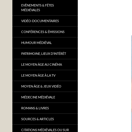
EVÈNEMENTS & FÊTES
MÉDIÉVALES
VIDÉO-DOCUMENTAIRES
CONFÉRENCES & ÉMISSIONS
HUMOUR MÉDIÉVAL
PATRIMOINE, LIEUX D’INTÉRÊT
LE MOYEN ÂGE AU CINÉMA
LE MOYEN ÂGE À LA TV
MOYEN ÂGE & JEUX VIDÉO
MÉDECINE MÉDIÉVALE
ROMANS & LIVRES
SOURCES & ARTICLES
CITATIONS MÉDIÉVALES OU SUR