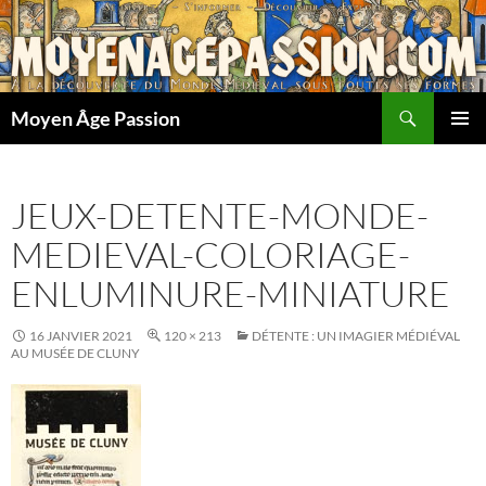
Aller
au
contenu
Recherche
Moyen Âge Passion
MENU
PRINCI
JEUX-DETENTE-MONDE-
MEDIEVAL-COLORIAGE-
ENLUMINURE-MINIATURE
16 JANVIER 2021
120 × 213
DÉTENTE : UN IMAGIER MÉDIÉVAL
AU MUSÉE DE CLUNY