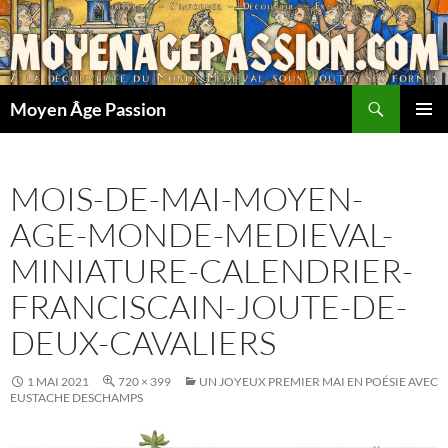
Aller
au
contenu
Recherche
Moyen Âge Passion
MENU
PRINCI
MOIS-DE-MAI-MOYEN-
AGE-MONDE-MEDIEVAL-
MINIATURE-CALENDRIER-
FRANCISCAIN-JOUTE-DE-
DEUX-CAVALIERS
1 MAI 2021
720 × 399
UN JOYEUX PREMIER MAI EN POÉSIE AVEC
EUSTACHE DESCHAMPS