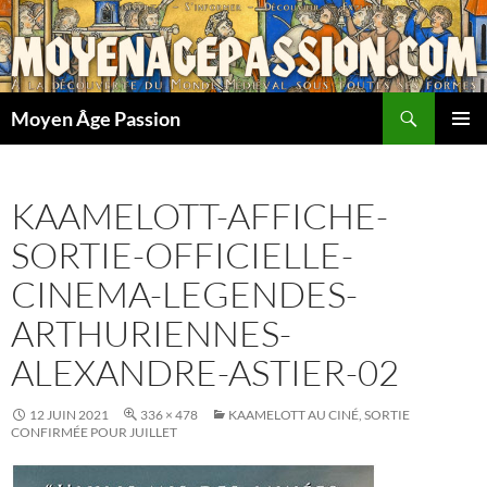
Aller
au
contenu
Recherche
Moyen Âge Passion
MENU
PRINCI
KAAMELOTT-AFFICHE-
SORTIE-OFFICIELLE-
CINEMA-LEGENDES-
ARTHURIENNES-
ALEXANDRE-ASTIER-02
12 JUIN 2021
336 × 478
KAAMELOTT AU CINÉ, SORTIE
CONFIRMÉE POUR JUILLET