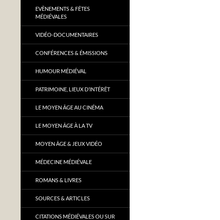
EVÈNEMENTS & FÊTES
MÉDIÉVALES
VIDÉO-DOCUMENTAIRES
CONFÉRENCES & ÉMISSIONS
HUMOUR MÉDIÉVAL
PATRIMOINE, LIEUX D’INTÉRÊT
LE MOYEN ÂGE AU CINÉMA
LE MOYEN ÂGE À LA TV
MOYEN ÂGE & JEUX VIDÉO
MÉDECINE MÉDIÉVALE
ROMANS & LIVRES
SOURCES & ARTICLES
CITATIONS MÉDIÉVALES OU SUR