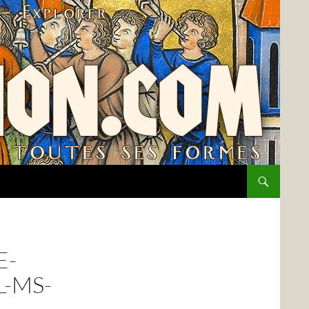
E-
-MS-