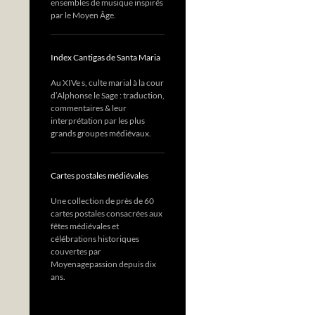
ensembles de musique inspirés
par le Moyen Âge.
Index Cantigas de Santa Maria
Au XIVe s, culte marial à la cour
d’Alphonse le Sage : traduction,
commentaires & leur
interprétation par les plus
grands groupes médiévaux.
Cartes postales médiévales
Une collection de près de 60
cartes postales consacrées aux
fêtes médiévales et
célébrations historiques
couvertes par
Moyenagepassion depuis dix
ans.