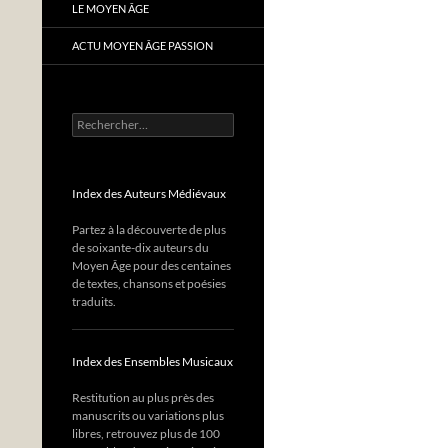
LE MOYEN ÂGE
ACTU MOYEN ÂGE PASSION
Rechercher :
Index des Auteurs Médiévaux
Partez à la découverte de plus
de soixante-dix auteurs du
Moyen Âge pour des centaines
de textes, chansons et poésies
traduits.
Index des Ensembles Musicaux
Restitution au plus près des
manuscrits ou variations plus
libres, retrouvez plus de 100