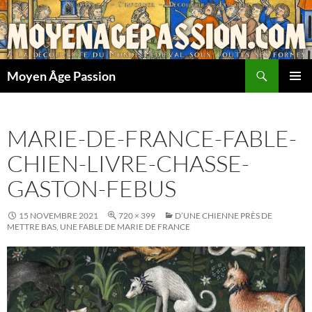
Aller
au
contenu
Recherche
Moyen Âge Passion
MENU
PRINCI
MARIE-DE-FRANCE-FABLE-
CHIEN-LIVRE-CHASSE-
GASTON-FEBUS
15 NOVEMBRE 2021
720 × 399
D’UNE CHIENNE PRÈS DE
METTRE BAS, UNE FABLE DE MARIE DE FRANCE