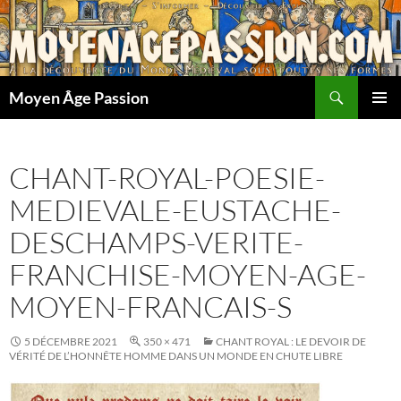
Aller
au
contenu
Recherche
Moyen Âge Passion
MENU
PRINCI
CHANT-ROYAL-POESIE-
MEDIEVALE-EUSTACHE-
DESCHAMPS-VERITE-
FRANCHISE-MOYEN-AGE-
MOYEN-FRANCAIS-S
5 DÉCEMBRE 2021
350 × 471
CHANT ROYAL : LE DEVOIR DE
VÉRITÉ DE L’HONNÊTE HOMME DANS UN MONDE EN CHUTE LIBRE