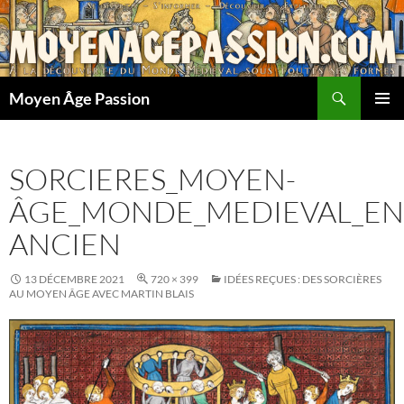
Aller
au
contenu
Recherche
Moyen Âge Passion
MENU
PRINCI
SORCIERES_MOYEN-
ÂGE_MONDE_MEDIEVAL_EN
ANCIEN
13 DÉCEMBRE 2021
720 × 399
IDÉES REÇUES : DES SORCIÈRES
AU MOYEN ÂGE AVEC MARTIN BLAIS