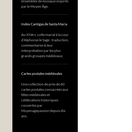
ensembles de musique inspirés
par le Moyen Âge.
Index Cantigas de Santa Maria
Au XIVe s, culte marial à la cour
d’Alphonse le Sage : traduction,
commentaires & leur
interprétation par les plus
grands groupes médiévaux.
Cartes postales médiévales
Une collection de près de 60
cartes postales consacrées aux
fêtes médiévales et
célébrations historiques
couvertes par
Moyenagepassion depuis dix
ans.