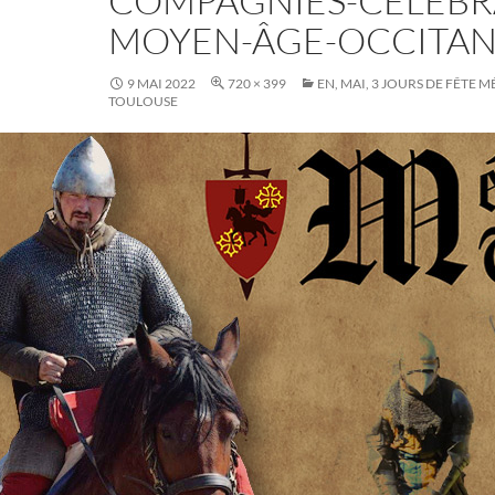
COMPAGNIES-CELEBR
MOYEN-ÂGE-OCCITAN
9 MAI 2022
720 × 399
EN, MAI, 3 JOURS DE FÊTE M
TOULOUSE