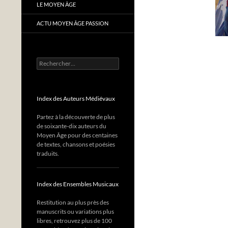
LE MOYEN ÂGE
ACTU MOYEN ÂGE PASSION
Rechercher :
Index des Auteurs Médiévaux
Partez à la découverte de plus
de soixante-dix auteurs du
Moyen Âge pour des centaines
de textes, chansons et poésies
traduits.
Index des Ensembles Musicaux
Restitution au plus près des
manuscrits ou variations plus
libres, retrouvez plus de 100