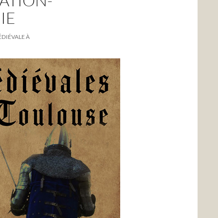
ATION-
IE
ÉDIÉVALE À