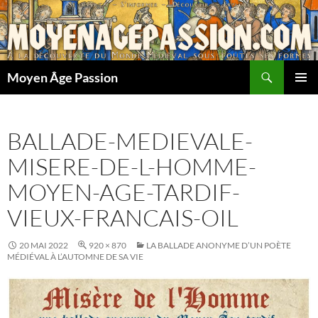
Aller
au
contenu
Recherche
Moyen Âge Passion
MENU
PRINCI
BALLADE-MEDIEVALE-
MISERE-DE-L-HOMME-
MOYEN-AGE-TARDIF-
VIEUX-FRANCAIS-OIL
20 MAI 2022
920 × 870
LA BALLADE ANONYME D’UN POÈTE
MÉDIÉVAL À L’AUTOMNE DE SA VIE