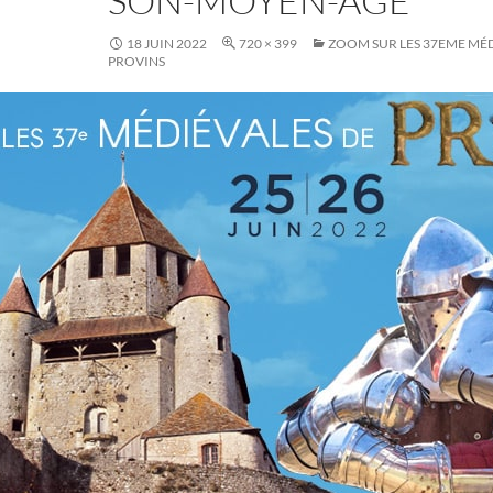
SON-MOYEN-ÂGE
18 JUIN 2022
720 × 399
ZOOM SUR LES 37EME MÉD
PROVINS