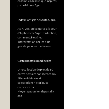
ensembles de musique inspirés
par le Moyen Âge.
Index Cantigas de Santa Maria
Au XIVe s, culte marial à la cour
d’Alphonse le Sage : traduction,
commentaires & leur
interprétation par les plus
grands groupes médiévaux.
Cartes postales médiévales
Une collection de près de 60
cartes postales consacrées aux
fêtes médiévales et
célébrations historiques
couvertes par
Moyenagepassion depuis dix
ans.