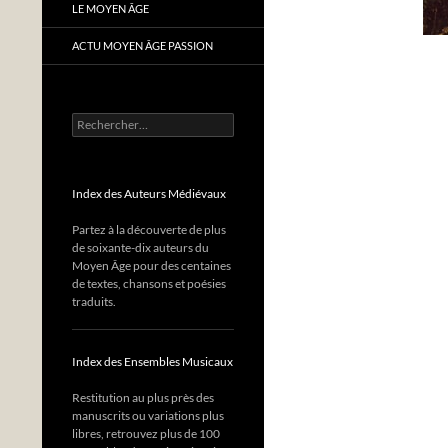
LE MOYEN ÂGE
ACTU MOYEN ÂGE PASSION
Rechercher :
Index des Auteurs Médiévaux
Partez à la découverte de plus
de soixante-dix auteurs du
Moyen Âge pour des centaines
de textes, chansons et poésies
traduits.
Index des Ensembles Musicaux
Restitution au plus près des
manuscrits ou variations plus
libres, retrouvez plus de 100