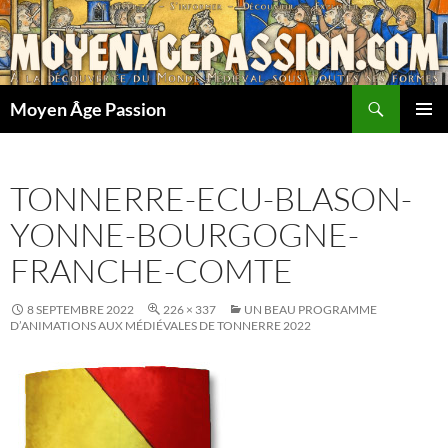
Aller
au
contenu
Recherche
Moyen Âge Passion
MENU
PRINCI
TONNERRE-ECU-BLASON-
YONNE-BOURGOGNE-
FRANCHE-COMTE
8 SEPTEMBRE 2022
226 × 337
UN BEAU PROGRAMME
D’ANIMATIONS AUX MÉDIÉVALES DE TONNERRE 2022