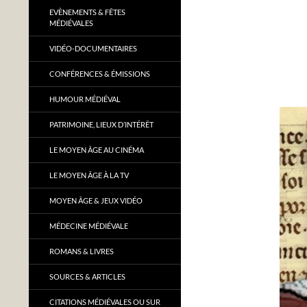
EVÈNEMENTS & FÊTES
MÉDIÉVALES
VIDÉO-DOCUMENTAIRES
CONFÉRENCES & ÉMISSIONS
HUMOUR MÉDIÉVAL
PATRIMOINE, LIEUX D’INTÉRÊT
LE MOYEN ÂGE AU CINÉMA
LE MOYEN ÂGE À LA TV
MOYEN ÂGE & JEUX VIDÉO
MÉDECINE MÉDIÉVALE
ROMANS & LIVRES
SOURCES & ARTICLES
CITATIONS MÉDIÉVALES OU SUR