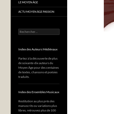
LE MOYEN ÂGE
ACTU MOYEN ÂGE PASSION
Rechercher :
Index des Auteurs Médiévaux
Partez à la découverte de plus
de soixante-dix auteurs du
Moyen Âge pour des centaines
de textes, chansons et poésies
traduits.
Index des Ensembles Musicaux
Restitution au plus près des
manuscrits ou variations plus
libres, retrouvez plus de 100