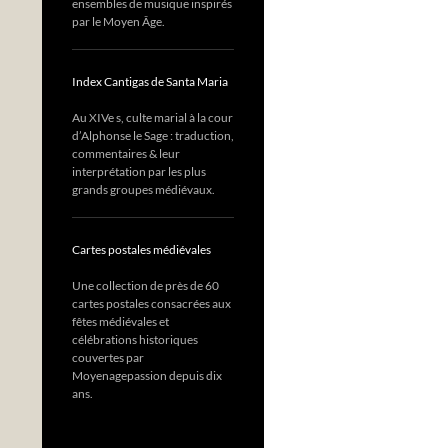
ensembles de musique inspirés
par le Moyen Âge.
Index Cantigas de Santa Maria
Au XIVe s, culte marial à la cour
d’Alphonse le Sage : traduction,
commentaires & leur
interprétation par les plus
grands groupes médiévaux.
Cartes postales médiévales
Une collection de près de 60
cartes postales consacrées aux
fêtes médiévales et
célébrations historiques
couvertes par
Moyenagepassion depuis dix
ans.