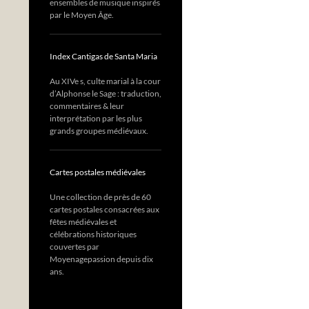
ensembles de musique inspirés
par le Moyen Âge.
Index Cantigas de Santa Maria
Au XIVe s, culte marial à la cour
d’Alphonse le Sage : traduction,
commentaires & leur
interprétation par les plus
grands groupes médiévaux.
Cartes postales médiévales
Une collection de près de 60
cartes postales consacrées aux
fêtes médiévales et
célébrations historiques
couvertes par
Moyenagepassion depuis dix
ans.