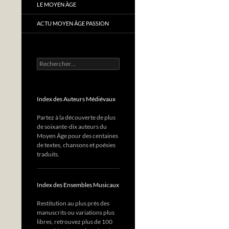
LE MOYEN ÂGE
ACTU MOYEN ÂGE PASSION
Rechercher :
Index des Auteurs Médiévaux
Partez à la découverte de plus
de soixante-dix auteurs du
Moyen Âge pour des centaines
de textes, chansons et poésies
traduits.
Index des Ensembles Musicaux
Restitution au plus près des
manuscrits ou variations plus
libres, retrouvez plus de 100