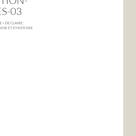
TION-
S-03
 » DE CLAIRE :
INE ET D’HISTOIRE