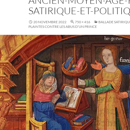
ANCIEN-MOYEN-ÂGE-P
SATIRIQUE-ET-POLITI
20 NOVEMBRE 2022
750 × 416
BALLADE SATIRIQUE
PLAINTES CONTRE LES ABUS D’UN PRINCE