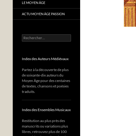
LE MOYEN ÂGE
ACTU MOYEN ÂGE PASSION
Rechercher :
Index des Auteurs Médiévaux
Partez à la découverte de plus
de soixante-dix auteurs du
Moyen Âge pour des centaines
de textes, chansons et poésies
traduits.
Index des Ensembles Musicaux
Restitution au plus près des
manuscrits ou variations plus
libres, retrouvez plus de 100