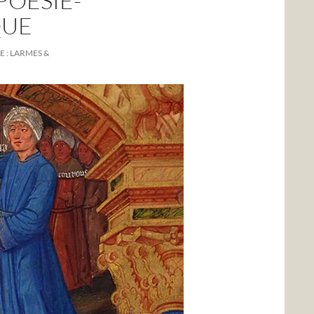
OESIE-
QUE
 : LARMES &