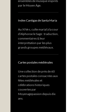
ensembles de musique inspirés
par le Moyen Âge.
Index Cantigas de Santa Maria
Au XIVe s, culte marial à la cour
d’Alphonse le Sage : traduction,
commentaires & leur
interprétation par les plus
grands groupes médiévaux.
Cartes postales médiévales
Une collection de près de 60
cartes postales consacrées aux
fêtes médiévales et
célébrations historiques
couvertes par
Moyenagepassion depuis dix
ans.