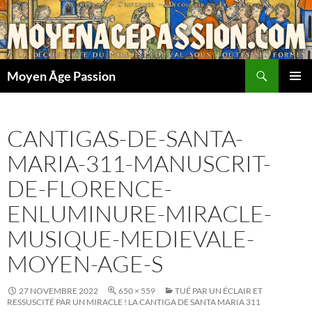
Aller
au
contenu
Recherche
Moyen Âge Passion
MENU
PRINCI
CANTIGAS-DE-SANTA-
MARIA-311-MANUSCRIT-
DE-FLORENCE-
ENLUMINURE-MIRACLE-
MUSIQUE-MEDIEVALE-
MOYEN-AGE-S
27 NOVEMBRE 2022
650 × 559
TUÉ PAR UN ÉCLAIR ET
RESSUSCITÉ PAR UN MIRACLE ! LA CANTIGA DE SANTA MARIA 311