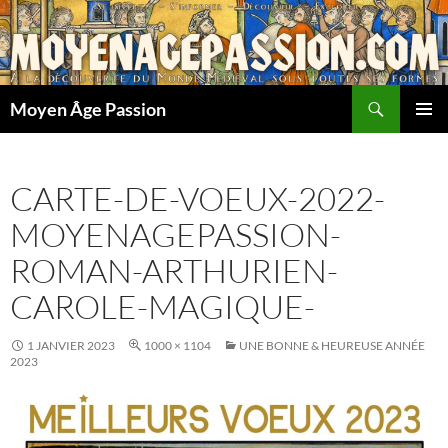
Aller
au
contenu
Recherche
Moyen Âge Passion
MENU
PRINCI
CARTE-DE-VOEUX-2022-
MOYENAGEPASSION-
ROMAN-ARTHURIEN-
CAROLE-MAGIQUE-
1 JANVIER 2023
1000 × 1104
UNE BONNE & HEUREUSE ANNÉE
2023