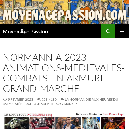
Aller
au
contenu
Recherche
Moyen Âge Passion
MENU
PRINCI
NORMANNIA-2023-
ANIMATIONS-MEDIEVALES-
COMBATS-EN-ARMURE-
GRAND-MARCHE
9 FÉVRIER 2023
958 × 180
LA NORMANDIE AUX HEURES DU
SALON MÉDIÉVAL FANTASTIQUE NORMANNIA