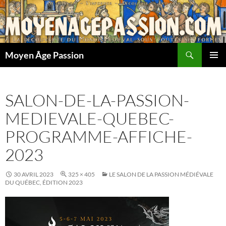
Aller
au
contenu
Recherche
Moyen Âge Passion
MENU
PRINCI
SALON-DE-LA-PASSION-
MEDIEVALE-QUEBEC-
PROGRAMME-AFFICHE-
2023
30 AVRIL 2023
325 × 405
LE SALON DE LA PASSION MÉDIÉVALE
DU QUÉBEC, ÉDITION 2023