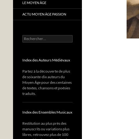
LE MOYEN ÂGE
ACTU MOYEN ÂGE PASSION
Rechercher :
Index des Auteurs Médiévaux
Partez à la découverte de plus
de soixante-dix auteurs du
Moyen Âge pour des centaines
de textes, chansons et poésies
traduits.
Index des Ensembles Musicaux
Restitution au plus près des
manuscrits ou variations plus
libres, retrouvez plus de 100