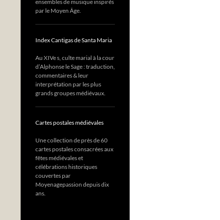
ensembles de musique inspirés
par le Moyen Âge.
Index Cantigas de Santa Maria
Au XIVe s, culte marial à la cour
d’Alphonse le Sage : traduction,
commentaires & leur
interprétation par les plus
grands groupes médiévaux.
Cartes postales médiévales
Une collection de près de 60
cartes postales consacrées aux
fêtes médiévales et
célébrations historiques
couvertes par
Moyenagepassion depuis dix
ans.