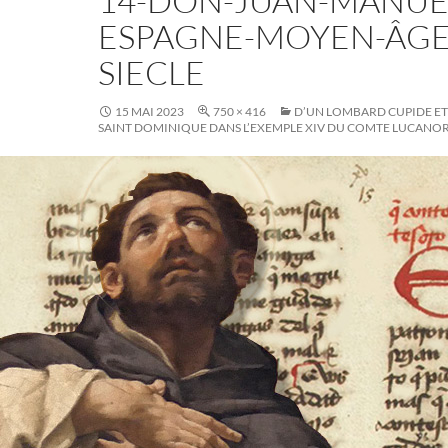
14-DON-JUAN-MANUE
ESPAGNE-MOYEN-ÂGE-
SIECLE
15 MAI 2023
750 × 416
D’UN LOMBARD CUPIDE ET
SAINT DOMINIQUE DANS L’EXEMPLE XIV DU COMTE LUCANO