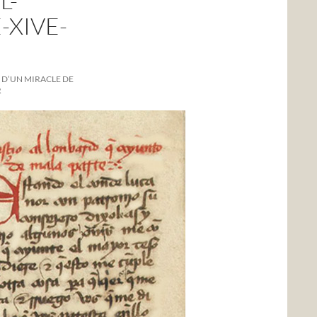
L-
XIVE-
 D’UN MIRACLE DE
R