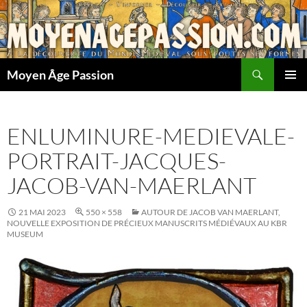
Aller
au
contenu
Recherche
Moyen Âge Passion
MENU
PRINCI
ENLUMINURE-MEDIEVALE-
PORTRAIT-JACQUES-
JACOB-VAN-MAERLANT
21 MAI 2023
550 × 558
AUTOUR DE JACOB VAN MAERLANT,
NOUVELLE EXPOSITION DE PRÉCIEUX MANUSCRITS MÉDIÉVAUX AU KBR
MUSEUM