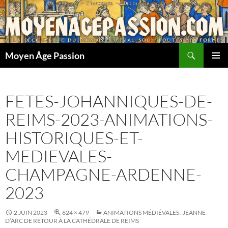
Aller
au
contenu
Recherche
Moyen Âge Passion
MENU
PRINCI
FETES-JOHANNIQUES-DE-
REIMS-2023-ANIMATIONS-
HISTORIQUES-ET-
MEDIEVALES-
CHAMPAGNE-ARDENNE-
2023
2 JUIN 2023
624 × 479
ANIMATIONS MÉDIÉVALES : JEANNE
D’ARC DE RETOUR À LA CATHÉDRALE DE REIMS