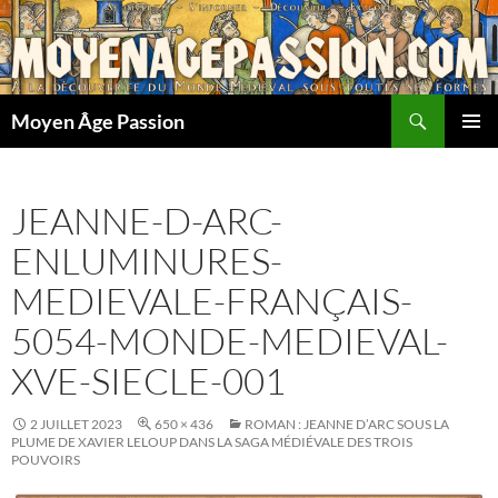
Aller
au
contenu
Recherche
Moyen Âge Passion
MENU
PRINCI
JEANNE-D-ARC-
ENLUMINURES-
MEDIEVALE-FRANÇAIS-
5054-MONDE-MEDIEVAL-
XVE-SIECLE-001
2 JUILLET 2023
650 × 436
ROMAN : JEANNE D’ARC SOUS LA
PLUME DE XAVIER LELOUP DANS LA SAGA MÉDIÉVALE DES TROIS
POUVOIRS