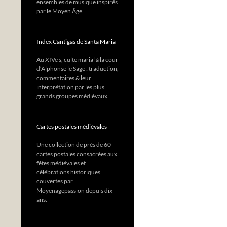
ensembles de musique inspirés
par le Moyen Âge.
Index Cantigas de Santa Maria
Au XIVe s, culte marial à la cour
d’Alphonse le Sage : traduction,
commentaires & leur
interprétation par les plus
grands groupes médiévaux.
Cartes postales médiévales
Une collection de près de 60
cartes postales consacrées aux
fêtes médiévales et
célébrations historiques
couvertes par
Moyenagepassion depuis dix
ans.