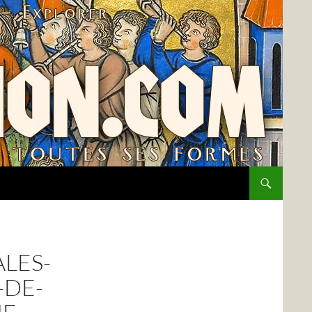
LES-
-DE-