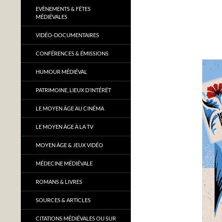
EVÈNEMENTS & FÊTES
MÉDIÉVALES
VIDÉO-DOCUMENTAIRES
CONFÉRENCES & ÉMISSIONS
HUMOUR MÉDIÉVAL
PATRIMOINE, LIEUX D’INTÉRÊT
LE MOYEN ÂGE AU CINÉMA
LE MOYEN ÂGE À LA TV
MOYEN ÂGE & JEUX VIDÉO
MÉDECINE MÉDIÉVALE
ROMANS & LIVRES
SOURCES & ARTICLES
CITATIONS MÉDIÉVALES OU SUR