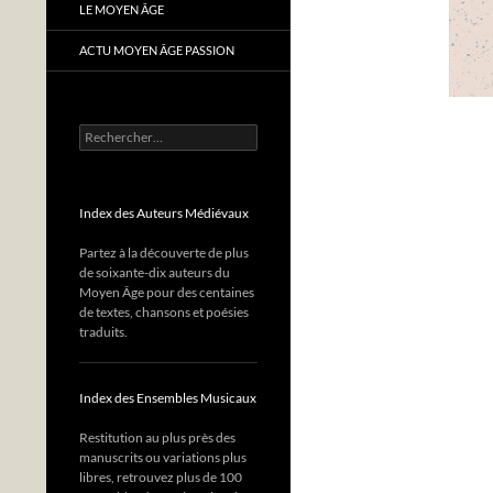
LE MOYEN ÂGE
ACTU MOYEN ÂGE PASSION
Rechercher :
Index des Auteurs Médiévaux
Partez à la découverte de plus
de soixante-dix auteurs du
Moyen Âge pour des centaines
de textes, chansons et poésies
traduits.
Index des Ensembles Musicaux
Restitution au plus près des
manuscrits ou variations plus
libres, retrouvez plus de 100