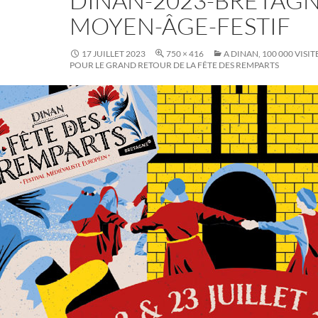
DINAN-2023-BRETAGN
MOYEN-ÂGE-FESTIF
17 JUILLET 2023
750 × 416
A DINAN, 100 000 VIS
POUR LE GRAND RETOUR DE LA FÊTE DES REMPARTS