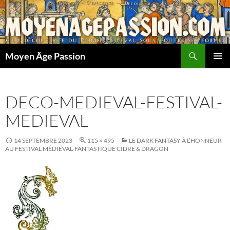
Aller
au
contenu
Recherche
Moyen Âge Passion
MENU
PRINCI
DECO-MEDIEVAL-FESTIVAL-
MEDIEVAL
14 SEPTEMBRE 2023
115 × 495
LE DARK FANTASY À L’HONNEUR
AU FESTIVAL MÉDIÉVAL-FANTASTIQUE CIDRE & DRAGON