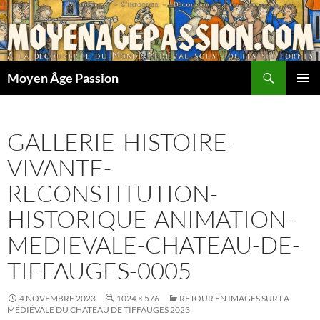
Aller
au
contenu
Recherche
Moyen Âge Passion
MENU
PRINCI
GALLERIE-HISTOIRE-
VIVANTE-
RECONSTITUTION-
HISTORIQUE-ANIMATION-
MEDIEVALE-CHATEAU-DE-
TIFFAUGES-0005
4 NOVEMBRE 2023
1024 × 576
RETOUR EN IMAGES SUR LA
MÉDIÉVALE DU CHÂTEAU DE TIFFAUGES 2023