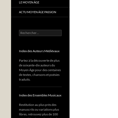
LE MOYEN ÂGE
ACTU MOYEN ÂGE PASSION
Rechercher :
Index des Auteurs Médiévaux
Partez à la découverte de plus
de soixante-dix auteurs du
Moyen Âge pour des centaines
de textes, chansons et poésies
traduits.
Index des Ensembles Musicaux
Restitution au plus près des
manuscrits ou variations plus
libres, retrouvez plus de 100