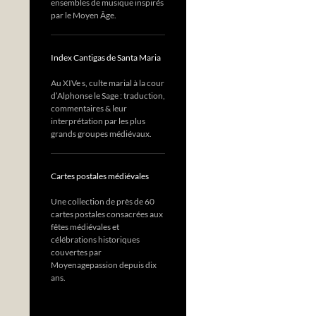
ensembles de musique inspirés
par le Moyen Âge.
Index Cantigas de Santa Maria
Au XIVe s, culte marial à la cour
d’Alphonse le Sage : traduction,
commentaires & leur
interprétation par les plus
grands groupes médiévaux.
Cartes postales médiévales
Une collection de près de 60
cartes postales consacrées aux
fêtes médiévales et
célébrations historiques
couvertes par
Moyenagepassion depuis dix
ans.