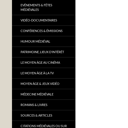
EVÈNEMENTS & FÊTES
MÉDIÉVALES
VIDÉO-DOCUMENTAIRES
CONFÉRENCES & ÉMISSIONS
HUMOUR MÉDIÉVAL
PATRIMOINE, LIEUX D’INTÉRÊT
LE MOYEN ÂGE AU CINÉMA
LE MOYEN ÂGE À LA TV
MOYEN ÂGE & JEUX VIDÉO
MÉDECINE MÉDIÉVALE
ROMANS & LIVRES
SOURCES & ARTICLES
CITATIONS MÉDIÉVALES OU SUR