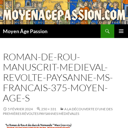
Aller
au
contenu
Recherche
Moyen Âge Passion
MENU
PRINCI
ROMAN-DE-ROU-
MANUSCRIT-MEDIEVAL-
REVOLTE-PAYSANNE-MS-
FRANCAIS-375-MOYEN-
AGE-S
5 FÉVRIER 2024
250 × 331
A LA DÉCOUVERTE D’UNE DES
PREMIÈRES RÉVOLTES PAYSANNES MÉDIÉVALES