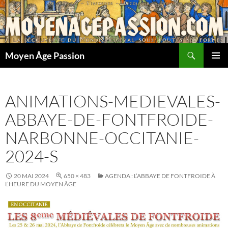
Aller
au
contenu
Recherche
Moyen Âge Passion
MENU
PRINCI
ANIMATIONS-MEDIEVALES-
ABBAYE-DE-FONTFROIDE-
NARBONNE-OCCITANIE-
2024-S
20 MAI 2024
650 × 483
AGENDA : L’ABBAYE DE FONTFROIDE À
L’HEURE DU MOYEN ÂGE